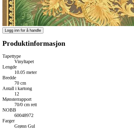
Logg inn for å handle
Produktinformasjon
Tapettype
Vinyltapet
Lengde
10.05 meter
Bredde
70 cm
Antall i kartong
12
Mønsterrapport
70/0 cm rett
NOBB
60048972
Farger
Grønn
Gul