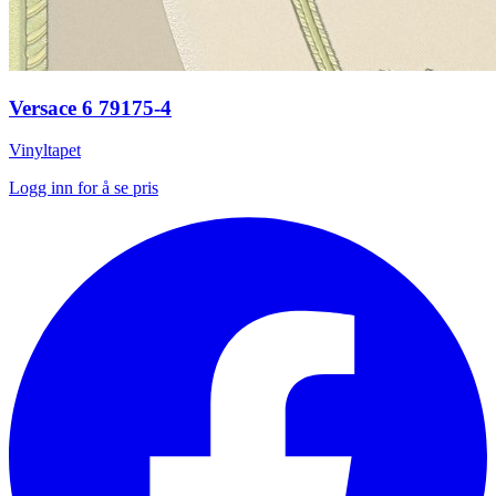
Versace 6 79175-4
Vinyltapet
Logg inn for å se pris