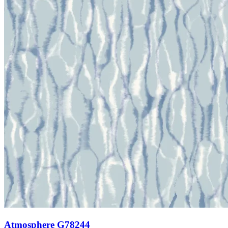
Atmosphere G78244