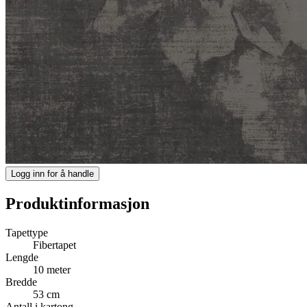
Logg inn for å handle
Produktinformasjon
Tapettype
Fibertapet
Lengde
10 meter
Bredde
53 cm
Antall i kartong