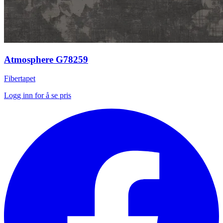
Atmosphere G78259
Fibertapet
Logg inn for å se pris