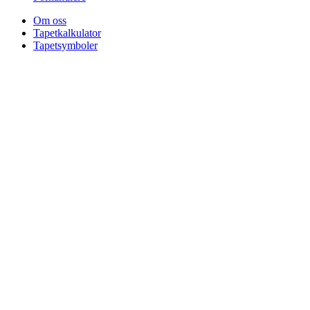
Om oss
Tapetkalkulator
Tapetsymboler