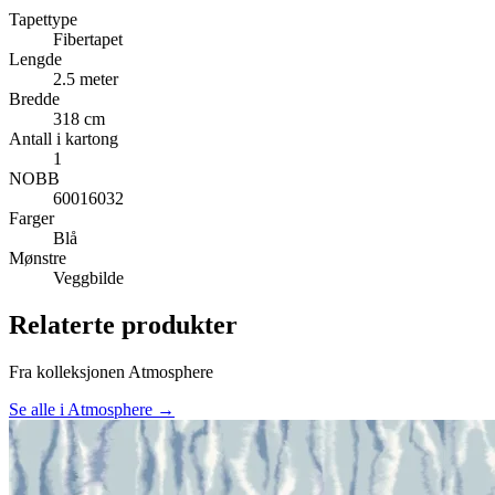
Tapettype
Fibertapet
Lengde
2.5 meter
Bredde
318 cm
Antall i kartong
1
NOBB
60016032
Farger
Blå
Mønstre
Veggbilde
Relaterte produkter
Fra kolleksjonen Atmosphere
Se alle i Atmosphere →