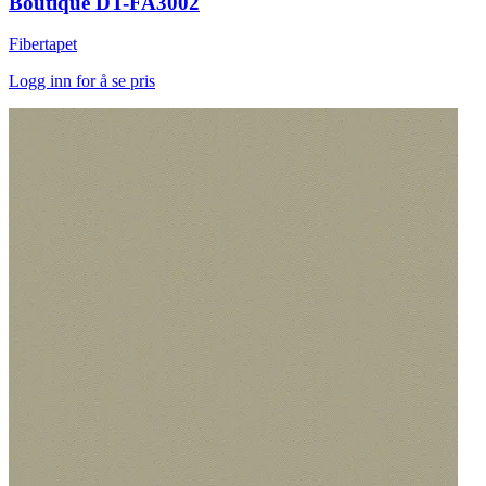
Boutique DT-FA3002
Fibertapet
Logg inn for å se pris