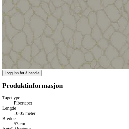
Logg inn for å handle
Produktinformasjon
Tapettype
Fibertapet
Lengde
10.05 meter
Bredde
53 cm
Antall i kartong