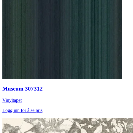
Museum 307312
Vinyltapet
Logg inn for å se pris