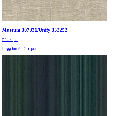
Museum 307331/Unify 333252
Fibertapet
Logg inn for å se pris