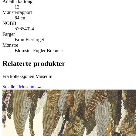
Antall i kartong
12
Mønsterrapport
64 cm
NOBB
57654024
Farger
Brun
Flerfarget
Mønstre
Blomster
Fugler
Botanisk
Relaterte produkter
Fra kolleksjonen Museum
Se alle i Museum →