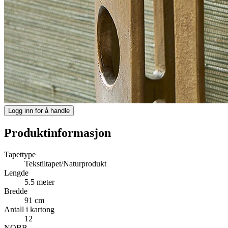
Logg inn for å handle
Produktinformasjon
Tapettype
Tekstiltapet/Naturprodukt
Lengde
5.5 meter
Bredde
91 cm
Antall i kartong
12
NOBB