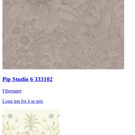
Pip Studio 6 333102
Fibertapet
Logg inn for å se pris