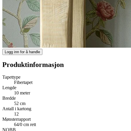
Logg inn for å handle
Produktinformasjon
Tapettype
Fibertapet
Lengde
10 meter
Bredde
52 cm
Antall i kartong
12
Mønsterrapport
64/0 cm rett
NOBB