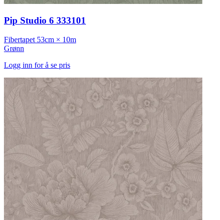
Pip Studio 6 333101
Fibertapet
53cm × 10m
Grønn
Logg inn for å se pris