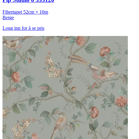
Fibertapet
52cm × 10m
Beige
Logg inn for å se pris