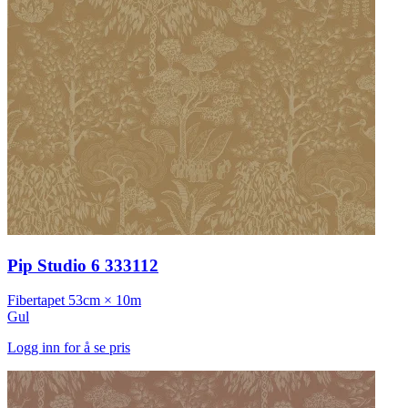
Pip Studio 6 333112
Fibertapet
53cm × 10m
Gul
Logg inn for å se pris