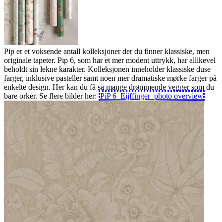
Pip er et voksende antall kolleksjoner der du finner klassiske, men
originale tapeter. Pip 6, som har et mer modent uttrykk, har allikevel
beholdt sin lekne karakter. Kolleksjonen inneholder klassiske duse
farger, inklusive pasteller samt noen mer dramatiske mørke farger på
enkelte design. Her kan du få så mange drømmende vegger som du
bare orker. Se flere bilder her:
PiP 6_Eijffinger_photo overview